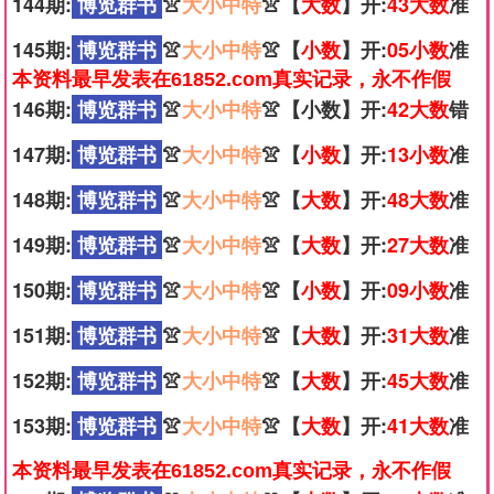
144期:
博览群书
👚
大小中特
👚【
大数
】开:
43大数
准
145期:
博览群书
👚
大小中特
👚【
小数
】开:
05小数
准
本资料最早发表在61852.com真实记录，永不作假
146期:
博览群书
👚
大小中特
👚【小数】开:
42大数
错
147期:
博览群书
👚
大小中特
👚【
小数
】开:
13小数
准
148期:
博览群书
👚
大小中特
👚【
大数
】开:
48大数
准
149期:
博览群书
👚
大小中特
👚【
大数
】开:
27大数
准
150期:
博览群书
👚
大小中特
👚【
小数
】开:
09小数
准
151期:
博览群书
👚
大小中特
👚【
大数
】开:
31大数
准
152期:
博览群书
👚
大小中特
👚【
大数
】开:
45大数
准
153期:
博览群书
👚
大小中特
👚【
大数
】开:
41大数
准
本资料最早发表在61852.com真实记录，永不作假